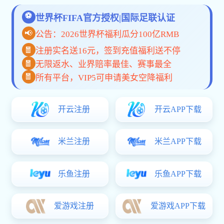
注册信息：如手机号、昵称、头像等基础资料
设备信息：操作系统、浏览器、分辨率、唯一标识等
行为记录：包括访问路径、停留时间、偏好设置等
位置信息：在获得授权后采集
三、信息使用目的
收集到的信息将用于：
为您提供定制化内容与互动体验
保障账号和数据安全
进行数据分析与服务优化
在授权基础上提供通知推送服务
四、第三方共享与信息披露
我们承诺不会随意出售用户信息，仅在以下情况下共享：
经您明确授权的合作服务