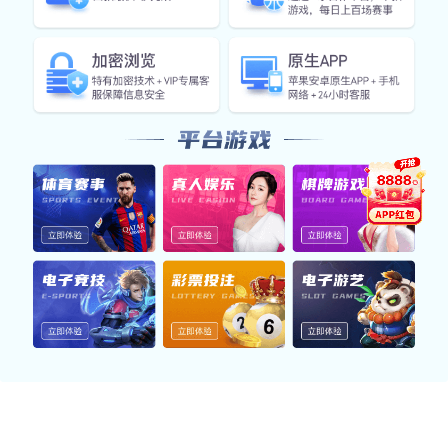
智能引擎实时数据快照
利用非凡体育app官网构建的智能分析系统，实时捕捉各项
运行数据，提升平台的响应效率与数据稳定性。
响应速度
0.18s
平均页面加载
AI推荐准确率
92.6%