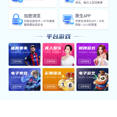
争激烈的环境下，保留核心球员比引入新援更为重要，因为
新援需要时间适应团队文化和战术理念。
而且，从财务角度来看，与其冒险投入巨资引入不确定的新
签约，不如选择已经熟悉球队文化和战术系统并具备实力的
老将进行续约。此外，国米还希望通过这样的方式，增强球
队内部凝聚力，为即将到来的比赛打造一个更加稳定且充满
信心的氛围。
因此，这份为期一年的合同不仅是对姆希塔良个人能力的一
种认可，也是国米对自身战略规划的一种体现。他们希望通
过这种方式保持竞争力，同时确保自己的财政状况健康可持
续发展。
3、其他俱乐部的兴趣
尽管国米已向姆希塔良提出了续约邀请，但他仍然受到多家