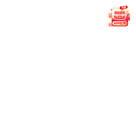
总结：
综上所述，国米向姆希塔良提供一年续约合同，是基于他卓
越表现以及团队整体需求做出的深思熟虑之举。无论最终结
果如何，这一事件都反映出足球世界中每个决策背后都隐藏
着复杂的人际关系与利益考量。同时，也昭示着现代足球运
动员在职业生涯规划过程中必须面对多重因素间拉扯与权衡
的重要性。
未来十天里，无论是哪种选择，都将深刻影响到双方的发展
轨迹。人们期待看到这位优秀球员作出的明智决策，以及之
后可能带来的精彩表现。不论走向何方，希望他的每一步都
能顺利前行，为推动足球事业的发展贡献更多力量。
分享到：