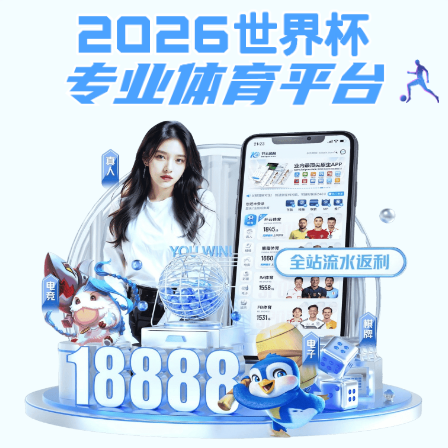
注册入口
非凡体育APP官网
· 体育观
看更便捷
连接你的赛事视野，打造球迷专属的数字主场。
非凡体育
app官网网页版
提供多终端支持、高清视频、 实时比分与
赛事推荐，让你随时随地畅享体育内容。
网页端入口