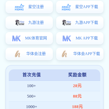
首页
体育热讯
正文
国米近期向姆希塔良提供了一份为期一年的续约合同，此举
引发了广泛关注。作为球队的重要球员，姆希塔良的续约与
否不仅关系到他的职业生涯，也对国米的整体战斗力产生重
大影响。文章将从四个方面深入分析这一事件，包括姆希塔
良的表现与作用、国米的续约策略、其他俱乐部的兴趣以及
姆希塔良面临的选择和挑战。通过这些角度，我们可以更全
面地理解这次续约事件的重要性及其潜在影响。
1、姆希塔良的表现与作用
自加盟国际米兰以来，姆希塔良展现出了极高的竞技水平，
他在场上的表现深受教练和球迷的认可。他不仅能够胜任多
个位置，更以出色的技术和战术意识为球队贡献力量。在过
去一个赛季中，姆希塔良凭借出色的传球能力和进攻意识，