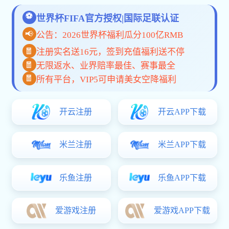
下载APP
国米向姆希塔良提供一年续约合同球员
将在十天内做出决定
2026-06-30 19:11
阅读 47 次